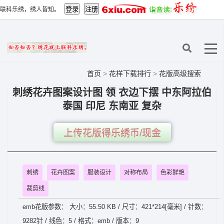
联科乐绣，绣人皆知。
首页
>
花样下载排行
>
花版高级搜索
刺绣花卉图案设计图 领 衣边下摆 中东阿拉伯
泰国 印尼 东南亚 复杂
上传花版得乐绣币/现金
刺绣
花卉图案
服装设计
对称布局
色彩鲜艳
裁剪线
emb花版参数： 大小：55.50 KB / 尺寸：421*214[毫米] / 针数：
9282针 / 线色：5 / 格式：emb / 版本：9