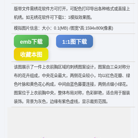
版带文件需绣花软件方可打开，可配色打印导出各种格式或直接上
机绣。如无绣花软件可下载1：1模拟效果图。
模拟图片信息：大小：0.1(MB) /图宽*高:1594x809(像素)
emb下载
1:1图下载
收藏本图
该图展示了一件上衣前胸区域的刺绣图案设计，图案由三朵对称分
布的花卉组成，中央花朵最大，两侧花朵较小，均以红色花瓣、绿
色叶脉和黄色花心构成，中间由蓝色藤蔓连接，两侧点缀小绿花。
图案位于上衣前胸中央，整体布局对称，色彩鲜艳，适合用于服装
装饰。背景为灰色，边缘有紫色虚线，显示裁剪范围。