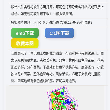
版带文件需绣花软件方可打开，可配色打印导出各种格式或直接上
机绣。如无绣花软件可下载1：1模拟效果图。
模拟图片信息：大小：0.6(MB) /图宽*高:1278x2544(像素)
emb下载
1:1图下载
收藏本图
该图展示了一件无袖上衣的裁剪图案，布满彩色花卉刺绣设计。图
案以绿色藤蔓为底，点缀着粉色、蓝色、黄色和红色的花朵，花朵
形态多样，分布密集。下摆处有棕色环状装饰边，底部还有一小簇
独立花卉图案。整体色彩鲜艳，风格活泼，适用于女装或儿童服
饰。图案边缘有紫色虚线轮廓，表明裁剪边界。