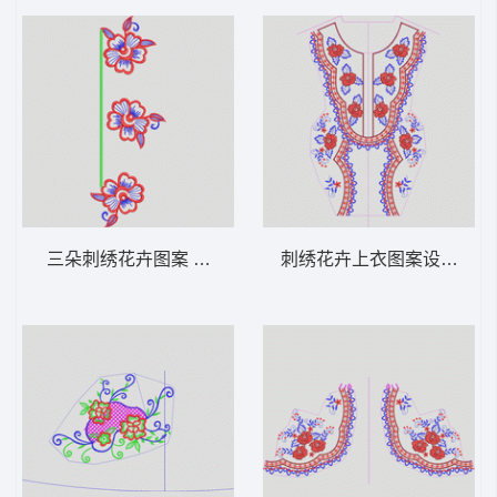
三朵刺绣花卉图案 领 衣边下摆 中东阿拉伯
刺绣花卉上衣图案设计 领 