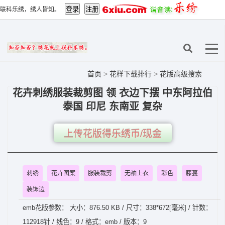
联科乐绣，绣人皆知。
首页
>
花样下载排行
>
花版高级搜索
花卉刺绣服装裁剪图 领 衣边下摆 中东阿拉伯
泰国 印尼 东南亚 复杂
上传花版得乐绣币/现金
刺绣
花卉图案
服装裁剪
无袖上衣
彩色
藤蔓
装饰边
emb花版参数： 大小：876.50 KB / 尺寸：338*672[毫米] / 针数：
112918针 / 线色：9 / 格式：emb / 版本：9