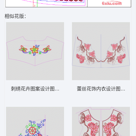
相似花版：
刺绣花卉图案设计图 领 衣边下摆 中东阿拉
蕾丝花饰内衣设计图 领 衣