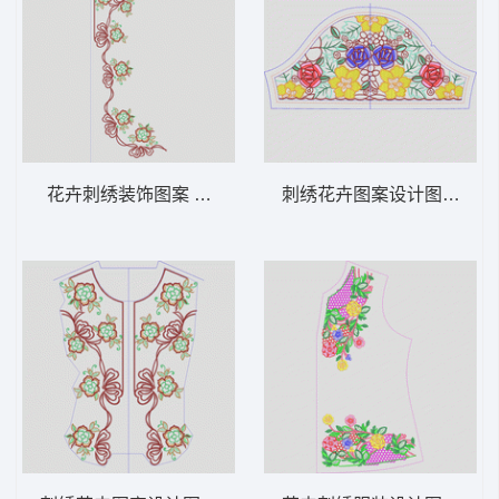
花卉刺绣装饰图案 领 衣边下摆 中东阿拉伯
刺绣花卉图案设计图 领 衣