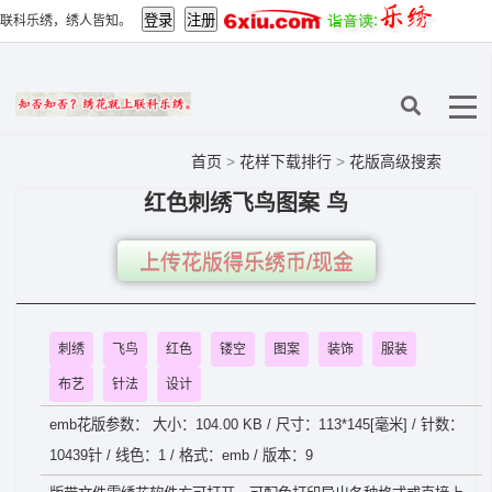
联科乐绣，绣人皆知。
首页
>
花样下载排行
>
花版高级搜索
红色刺绣飞鸟图案 鸟
上传花版得乐绣币/现金
刺绣
飞鸟
红色
镂空
图案
装饰
服装
布艺
针法
设计
emb花版参数： 大小：104.00 KB / 尺寸：113*145[毫米] / 针数：
10439针 / 线色：1 / 格式：emb / 版本：9