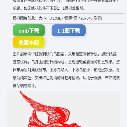
版带文件需绣花软件方可打开，可配色打印导出各种格式或直接上
机绣。如无绣花软件可下载1：1模拟效果图。
模拟图片信息：大小：0.1(MB) /图宽*高:426x548(像素)
emb下载
1:1图下载
收藏本图
图片展示两个红色刺绣飞鸟图案，采用镂空网状针法，翅膀舒展，
姿态优雅。鸟身由细密针线构成，呈现出轻盈飘逸的视觉效果。整
体布局呈对角线分布，上方鸟略大，下方鸟稍小，形成层次感。背
景为纯灰色，突出红色刺绣的鲜艳与精致。适用于服装、布艺或装
饰品刺绣设计。