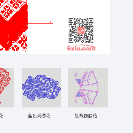
条码
花纹图案 领
蓝色刺绣花卉图案 曲线
蝴蝶翅膀结构图 曲线