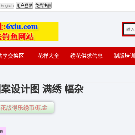
共享交换区
花样大全
绣花供求信息
制版培
案设计图 满绣 幅杂
花版得乐绣币/现金
图