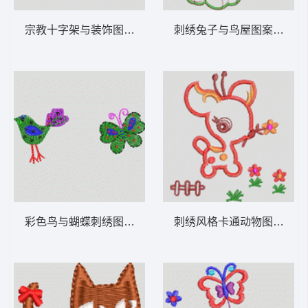
宗教十字架与装饰图案设计 卡通童装章标贴
刺绣兔子与鸟
彩色鸟与蝴蝶刺绣图案 卡通童装章标贴布
刺绣风格