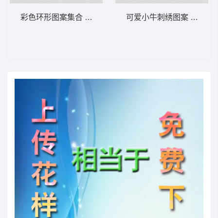
彩色环形图案集合 卡通童装章标贴布
可爱小牛刺绣图