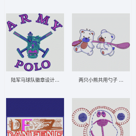
陆军马球队徽章设计 卡通童装章标贴布
两只小熊共用勺