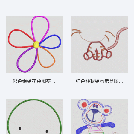
彩色绳结花朵图案 卡通童装章标贴布
红色线状结构