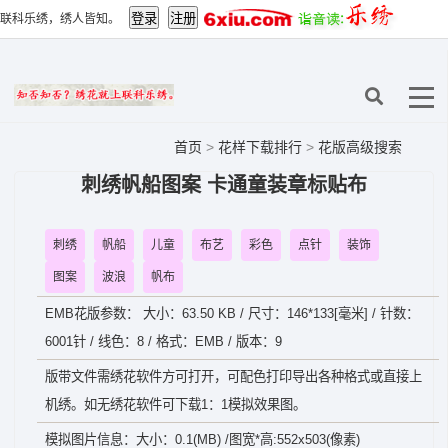
联科乐绣，绣人皆知。
首页
>
花样下载排行
>
花版高级搜索
刺绣帆船图案 卡通童装章标贴布
刺绣
帆船
儿童
布艺
彩色
点针
装饰
图案
波浪
帆布
EMB花版参数： 大小：63.50 KB / 尺寸：146*133[毫米] / 针数：
6001针 / 线色：8 / 格式：EMB / 版本：9
版带文件需绣花软件方可打开，可配色打印导出各种格式或直接上
机绣。如无绣花软件可下载1：1模拟效果图。
模拟图片信息：大小：0.1(MB) /图宽*高:552x503(像素)