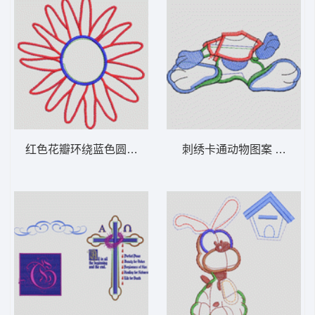
红色花瓣环绕蓝色圆环 卡通童装章标贴布
刺绣卡通动物图