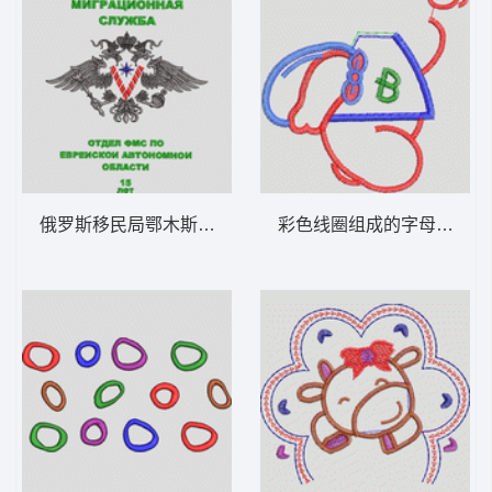
俄罗斯移民局鄂木斯克分局纪念徽章 卡通童