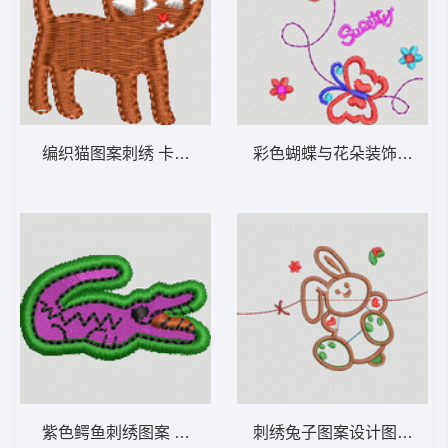
编织猫图案刺绣 卡通童装章标贴布
彩色
紫色鳄鱼刺绣图案 卡通童装章标贴布
刺绣兔子图案