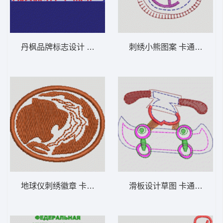
丹枫品牌标志设计 卡通童装章标贴布
刺绣小熊图案 卡通童
地球仪刺绣徽章 卡通童装章标贴布
滑板设计草图 卡通童