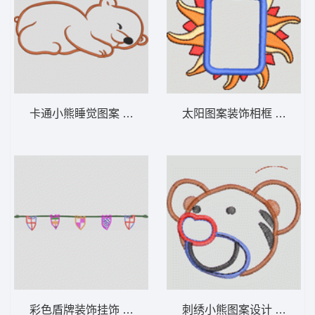
卡通小熊睡觉图案 卡通童装章标贴布
太阳图案装饰相
彩色盾牌装饰挂饰 卡通童装章标贴布
刺绣小熊图案设