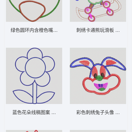
绿色圆环内含橙色嘴和黑点 卡通童装章标贴
刺绣卡通熊玩滑
蓝色花朵线稿图案 卡通童装章标贴布
彩色刺绣兔子头