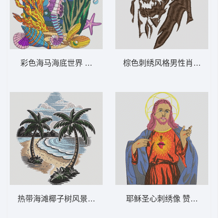
彩色海马海底世界 海马礁场景 – 水下-DST
棕色刺绣风格男性肖像 耶稣
热带海滩椰子树风景刺绣 热带海滩棕榈树 –
耶稣圣心刺绣像 赞美耶稣-