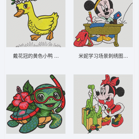
戴花冠的黄色小鸭 花冠鸭-DST格式
米妮学习场景刺绣图 米妮 61