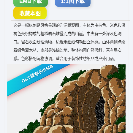
EMB下载
1:1图下载
收藏本图
这是一幅以刺绣风格呈现的岩洞景观图，主体为由棕色、米色和深
褐色交织构成的粗糙岩石堆叠而成的山崖，中央有一处深灰色洞
口。岩石表面纹理清晰，边缘用细线勾勒出立体感。山体两侧点缀
着绿色灌木丛，底部是浅棕沙地，整体构图自然倾斜，富有层次
感。色彩搭配沉稳协调，适合用于装饰性纺织品或户外用品。
DST转存的EMB