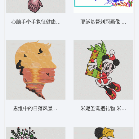
心脑手牵手象征健康 心脑携手——情绪平衡-
耶稣基督刺冠画像 耶稣-D
思维中的日落风景 夕阳倒影的剪影-DST格式
米妮圣诞抱礼物 米妮 62-D