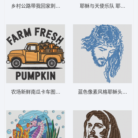
乡村公路带我回家刺绣设计 乡村路带我回家-
耶稣与天使乐队 耶稣复活天
农场新鲜南瓜卡车图案 农场新鲜南瓜卡车—
蓝色像素风格耶稣头像 耶稣 