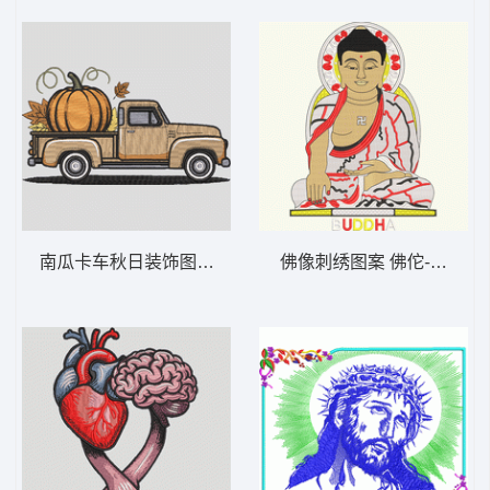
南瓜卡车秋日装饰图 复古南瓜卡车 – 秋季-
佛像刺绣图案 佛佗-DST格