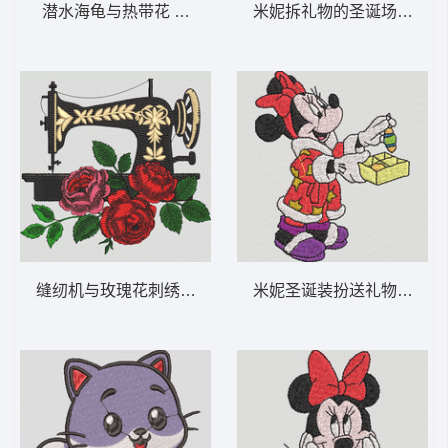
潜水海龟与热带花 海龟浮潜芙蓉花-DST格式
米妮拆礼物的圣诞场景 米妮 
缝纫机与玫瑰花刺绣图案 复古缝纫玫瑰-DST
米妮圣诞装扮送礼物 米妮 64