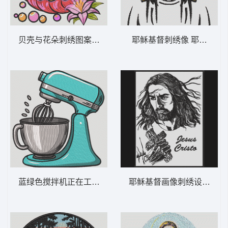
贝壳与花朵刺绣图案 海贝珍珠与花朵 – 海
耶稣基督刺绣像 耶稣 9-D
蓝绿色搅拌机正在工作 复古立式搅拌机 –
耶稣基督画像刺绣设计 耶稣 