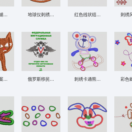
章标贴布
彩色鸟与蝴蝶刺绣图案 卡通童装章标贴布
地球仪刺绣徽章 卡通童装章标贴布
红色线状结构示意
色嘴和黑点 卡通童装章标贴
编织猫图案刺绣 卡通童装章标贴布
俄罗斯移民局鄂木斯克分局纪念徽章 卡通童
刺绣卡通熊玩滑板 卡