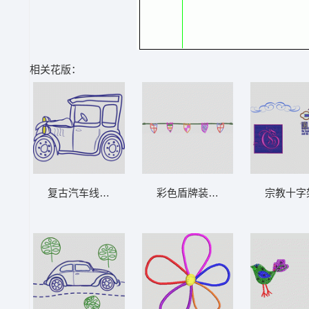
相关花版：
复古汽车线描图 卡通童装章标贴布
彩色盾牌装饰挂饰 卡通童装