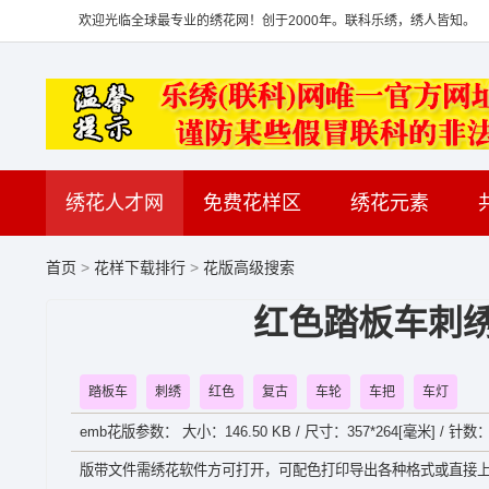
欢迎光临全球最专业的绣花网！创于2000年。联科乐绣，绣人皆知。
绣花人才网
免费花样区
绣花元素
首页
>
花样下载排行
>
花版高级搜索
红色踏板车刺绣
踏板车
刺绣
红色
复古
车轮
车把
车灯
emb花版参数： 大小：146.50 KB / 尺寸：357*264[毫米] / 针数：
版带文件需绣花软件方可打开，可配色打印导出各种格式或直接上