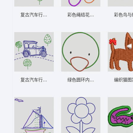
复古汽车行驶在乡间小路 卡通童装章标贴布
彩色绳结花朵图案 卡通童装
复古汽车行驶在乡间小路 卡通童装章标贴布
绿色圆环内含橙