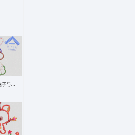
通童装章标贴布
刺绣兔子与鸟屋图案 卡通童装章标贴布